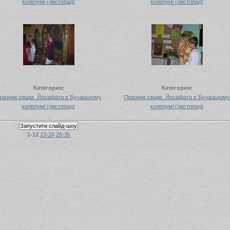
колегіумі (листопад)
колегіумі (листопад)
Категория:
Категория:
разник свщм. Йосафата в Бучацькому
Празник свщм. Йосафата в Бучацькому
колегіумі (листопад)
колегіумі (листопад)
1-12
13-24
25-35