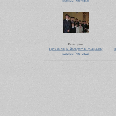
колегіумі (листопад)
Категория:
Празник свщм. Йосафата в Бучацькому
П
колегіумі (листопад)