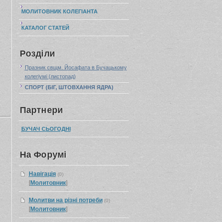
МОЛИТОВНИК КОЛЕГІАНТА
КАТАЛОГ СТАТЕЙ
Розділи
Празник свщм. Йосафата в Бучацькому
колегіумі (листопад)
СПОРТ (БІГ, ШТОВХАННЯ ЯДРА)
Партнери
БУЧАЧ СЬОГОДНІ
На Форумі
Навігація
(0)
[
Молитoвник
]
Молитви на різні потреби
(0)
[
Молитoвник
]