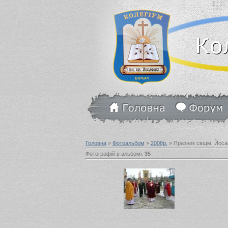
Головна
»
Фотоальбом
»
2008р.
» Празник свщм. Йосаф
Фотографій в альбомі
:
35