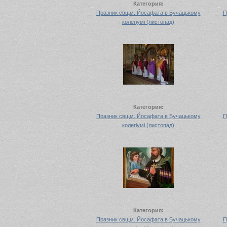
Категория:
Празник свщм. Йосафата в Бучацькому
П
колегіумі (листопад)
Категория:
Празник свщм. Йосафата в Бучацькому
П
колегіумі (листопад)
Категория:
Празник свщм. Йосафата в Бучацькому
П