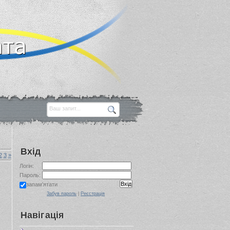
Вхід
2
3
»
Логін:
Пароль:
запам'ятати
Забув пароль
|
Реєстрація
Навігація