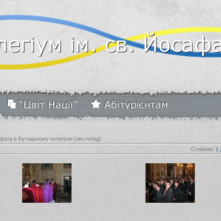
ата в Бучацькому колегіумі (листопад)
Сторінки
:
1