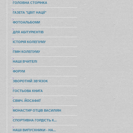
ГОЛОВНА СТОРІНКА
ГАЗЕТА "ЦВІТ НАЦІЇ"
ФОТОАЛЬБОМИ
ДЛЯ АБІТУРІЄНТІВ
ІСТОРІЯ КОЛЕГІУМУ
ГІМН КОЛЕГІУМУ
НАШІ ВЧИТЕЛІ
ФОРУМ
ЗВОРОТНІЙ ЗВ'ЯЗОК
ГОСТЬОВА КНИГА
СВМЧ. ЙОСАФАТ
МОНАСТИР ОТЦІВ ВАСИЛІЯН
СПОРТИВНА ГОРДІСТЬ К...
НАШІ ВИПУСКНИКИ - НА...